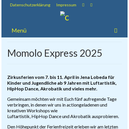
Datenschutzerklärung
Impressum
Menü
Über uns
Momolo Express 2025
Kinder & Jugendliche
Familien
Zirkusferien vom 7. bis 11. April in Jena Lobeda für
Service
Kinder und Jugendliche ab 9 Jahren mit Luftartistik,
HipHop Dance, Akrobatik und vieles mehr.
Kooperationen
Gemeinsam möchten wir mit Euch fünf aufregende Tage
verbringen, in denen wir uns in actiongeladenen und
kreativen Workshops wie
Luftartistik, HipHop Dance und Akrobatik ausprobieren.
Den Höhepunkt der Ferienfreizeit erleben wir am letzten